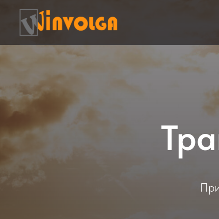
Тра
При