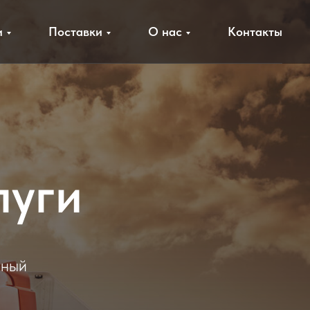
и
Поставки
О нас
Контакты
луги
чный