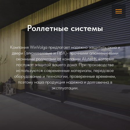
Роллетные системы
Компания WinVolga предлагает надежно защитить окна и
двери (алюминиевые и ПВХ)- прочными алюминиевыми
оконными роллетами от компании Alutech, которые
послужат защитой вашего дома. При производстве
используются современные материалы, передовое
оборудование и технологии, проверенные временем,
поэтому наша продукция надежна и долговечна в
эксплуатации.